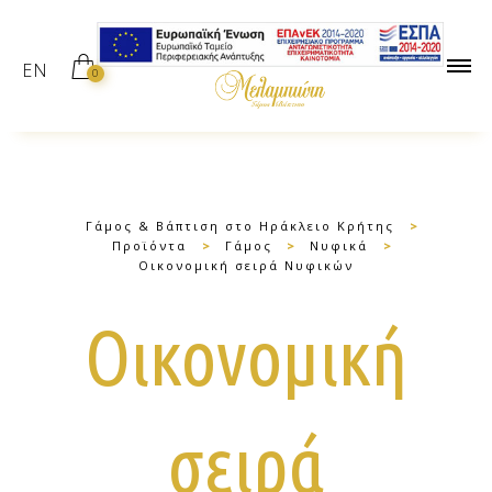
EN
0
Γάμος & Βάπτιση στο Ηράκλειο Κρήτης
>
Προϊόντα
>
Γάμος
>
Νυφικά
>
Οικονομική σειρά Νυφικών
Οικονομική
σειρά