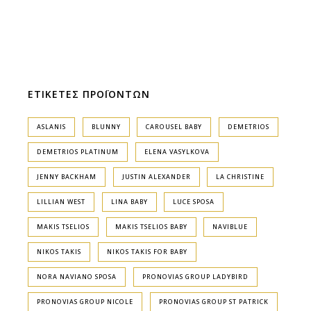
ΕΤΙΚΕΤΕΣ ΠΡΟΪΟΝΤΩΝ
ASLANIS
BLUNNY
CAROUSEL BABY
DEMETRIOS
DEMETRIOS PLATINUM
ELENA VASYLKOVA
JENNY BACKHAM
JUSTIN ALEXANDER
LA CHRISTINE
LILLIAN WEST
LINA BABY
LUCE SPOSA
MAKIS TSELIOS
MAKIS TSELIOS BABY
NAVIBLUE
NIKOS TAKIS
NIKOS TAKIS FOR BABY
NORA NAVIANO SPOSA
PRONOVIAS GROUP LADYBIRD
PRONOVIAS GROUP NICOLE
PRONOVIAS GROUP ST PATRICK