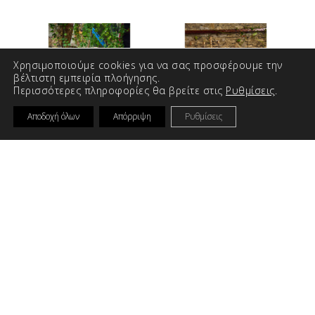
Χρησιμοποιούμε cookies για να σας προσφέρουμε την
βέλτιστη εμπειρία πλοήγησης.
Περισσότερες πληροφορίες θα βρείτε στις
Ρυθμίσεις
.
Αποδοχή όλων
Απόρριψη
Ρυθμίσεις
ΒΆΠΤΙΣΗ
ΒΆΠΤΙΣΗ
ΒΑΠΤΙΣΤΙΚΑ
ΒΑΠΤΙΣΤΙΚΑ
ΦΟΡΕΜΑΤΑ LA
ΦΟΡΕΜΑΤΑ LA
CHRISTINE N312
CHRISTINE N311
€
190.00
€
190.00
ΕΠΙΛΟΓΕΣ
ΕΠΙΛΟΓΕΣ