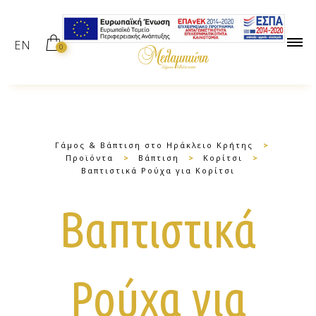
EN
0
Γάμος & Βάπτιση στο Ηράκλειο Κρήτης
>
Προϊόντα
>
Βάπτιση
>
Κορίτσι
>
Βαπτιστικά Ρούχα για Κορίτσι
Βαπτιστικά
Ρούχα για