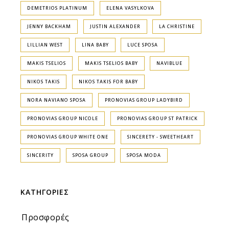
DEMETRIOS PLATINUM
ELENA VASYLKOVA
JENNY BACKHAM
JUSTIN ALEXANDER
LA CHRISTINE
LILLIAN WEST
LINA BABY
LUCE SPOSA
MAKIS TSELIOS
MAKIS TSELIOS BABY
NAVIBLUE
NIKOS TAKIS
NIKOS TAKIS FOR BABY
NORA NAVIANO SPOSA
PRONOVIAS GROUP LADYBIRD
PRONOVIAS GROUP NICOLE
PRONOVIAS GROUP ST PATRICK
PRONOVIAS GROUP WHITE ONE
SINCERETY - SWEETHEART
SINCERITY
SPOSA GROUP
SPOSA MODA
ΚΑΤΗΓΟΡΙΕΣ
Προσφορές