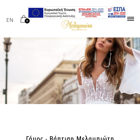
EN
0
Γάμος - Βάπτιση Μελαμπιώτη