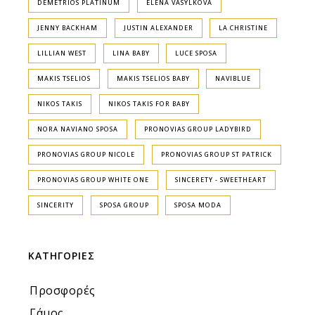
DEMETRIOS PLATINUM
ELENA VASYLKOVA
JENNY BACKHAM
JUSTIN ALEXANDER
LA CHRISTINE
LILLIAN WEST
LINA BABY
LUCE SPOSA
MAKIS TSELIOS
MAKIS TSELIOS BABY
NAVIBLUE
NIKOS TAKIS
NIKOS TAKIS FOR BABY
NORA NAVIANO SPOSA
PRONOVIAS GROUP LADYBIRD
PRONOVIAS GROUP NICOLE
PRONOVIAS GROUP ST PATRICK
PRONOVIAS GROUP WHITE ONE
SINCERETY - SWEETHEART
SINCERITY
SPOSA GROUP
SPOSA MODA
ΚΑΤΗΓΟΡΙΕΣ
Προσφορές
Γάμος