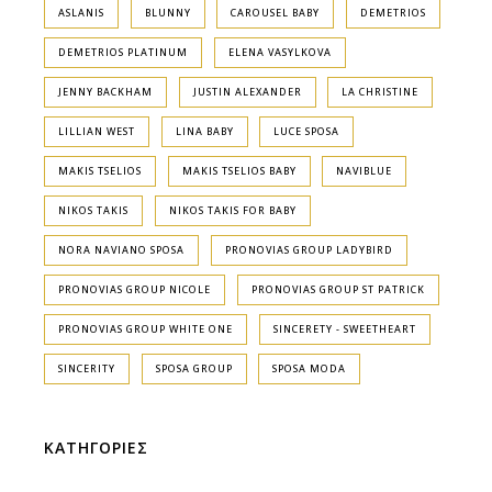
ASLANIS
BLUNNY
CAROUSEL BABY
DEMETRIOS
DEMETRIOS PLATINUM
ELENA VASYLKOVA
JENNY BACKHAM
JUSTIN ALEXANDER
LA CHRISTINE
LILLIAN WEST
LINA BABY
LUCE SPOSA
MAKIS TSELIOS
MAKIS TSELIOS BABY
NAVIBLUE
NIKOS TAKIS
NIKOS TAKIS FOR BABY
NORA NAVIANO SPOSA
PRONOVIAS GROUP LADYBIRD
PRONOVIAS GROUP NICOLE
PRONOVIAS GROUP ST PATRICK
PRONOVIAS GROUP WHITE ONE
SINCERETY - SWEETHEART
SINCERITY
SPOSA GROUP
SPOSA MODA
ΚΑΤΗΓΟΡΙΕΣ