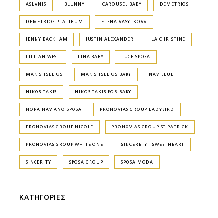
ASLANIS
BLUNNY
CAROUSEL BABY
DEMETRIOS
DEMETRIOS PLATINUM
ELENA VASYLKOVA
JENNY BACKHAM
JUSTIN ALEXANDER
LA CHRISTINE
LILLIAN WEST
LINA BABY
LUCE SPOSA
MAKIS TSELIOS
MAKIS TSELIOS BABY
NAVIBLUE
NIKOS TAKIS
NIKOS TAKIS FOR BABY
NORA NAVIANO SPOSA
PRONOVIAS GROUP LADYBIRD
PRONOVIAS GROUP NICOLE
PRONOVIAS GROUP ST PATRICK
PRONOVIAS GROUP WHITE ONE
SINCERETY - SWEETHEART
SINCERITY
SPOSA GROUP
SPOSA MODA
ΚΑΤΗΓΟΡΙΕΣ