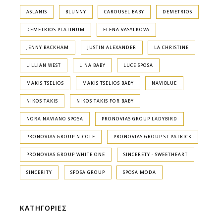
ASLANIS
BLUNNY
CAROUSEL BABY
DEMETRIOS
DEMETRIOS PLATINUM
ELENA VASYLKOVA
JENNY BACKHAM
JUSTIN ALEXANDER
LA CHRISTINE
LILLIAN WEST
LINA BABY
LUCE SPOSA
MAKIS TSELIOS
MAKIS TSELIOS BABY
NAVIBLUE
NIKOS TAKIS
NIKOS TAKIS FOR BABY
NORA NAVIANO SPOSA
PRONOVIAS GROUP LADYBIRD
PRONOVIAS GROUP NICOLE
PRONOVIAS GROUP ST PATRICK
PRONOVIAS GROUP WHITE ONE
SINCERETY - SWEETHEART
SINCERITY
SPOSA GROUP
SPOSA MODA
ΚΑΤΗΓΟΡΙΕΣ